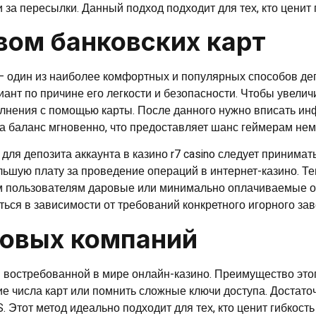
 за пересылки. Данный подход подходит для тех, кто ценит
вом банковских карт
— один из наиболее комфортных и популярных способов де
нт по причине его легкости и безопасности. Чтобы увелич
олнения с помощью карты. После данного нужно вписать инф
а баланс мгновенно, что предоставляет шанс геймерам нем
для депозита аккаунта в казино r7 casino следует принима
ьшую плату за проведение операций в интернет-казино. Те
 пользователям даровые или минимально оплачиваемые опе
ться в зависимости от требований конкретного игорного з
товых компаний
 востребованной в мире онлайн-казино. Преимущество этого
е числа карт или помнить сложные ключи доступа. Достато
 Этот метод идеально подходит для тех, кто ценит гибкост