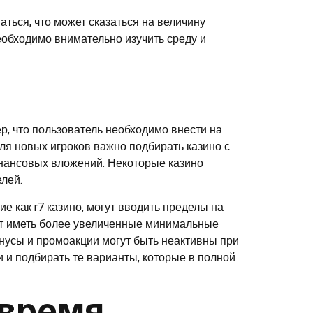
ться, что может сказаться на величину
обходимо внимательно изучить среду и
, что пользователь необходимо внести на
Для новых игроков важно подбирать казино с
инансовых вложений. Некоторые казино
лей.
 как r7 казино, могут вводить пределы на
ут иметь более увеличенные минимальные
нусы и промоакции могут быть неактивны при
 и подбирать те варианты, которые в полной
 время