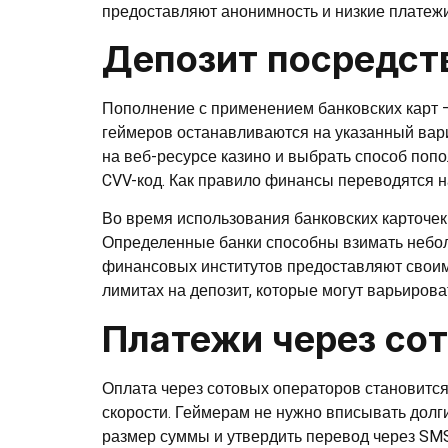
предоставляют анонимность и низкие платежи
Депозит посредст
Пополнение с применением банковских карт 
геймеров останавливаются на указанный вариа
на веб-ресурсе казино и выбрать способ поп
CVV-код. Как правило финансы переводятся н
Во время использования банковских карточек 
Определенные банки способны взимать небол
финансовых институтов предоставляют своим
лимитах на депозит, которые могут варьирова
Платежи через со
Оплата через сотовых операторов становится
скорости. Геймерам не нужно вписывать долги
размер суммы и утвердить перевод через SMS.