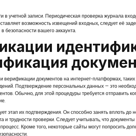
ти в учетной записи. Периодическая проверка журнала вхо
оставляет возможность извещений входных, следует её заде
в безопасности вашего аккаунта.
фикации идентифи
ификация докумен
и верификации документов на интернет-платформах, таких
едений. Подтверждение персональных данных — это необход
ентов. Обычно, для этой процедуры требуется отправить к
ие.
ет этап их подтверждения. Он способно занять вплоть до н
та и трудности проверки. Следует учитывать, что документ
ет процесс. Кроме того, некоторые сайты могут попросить 
зопасности.