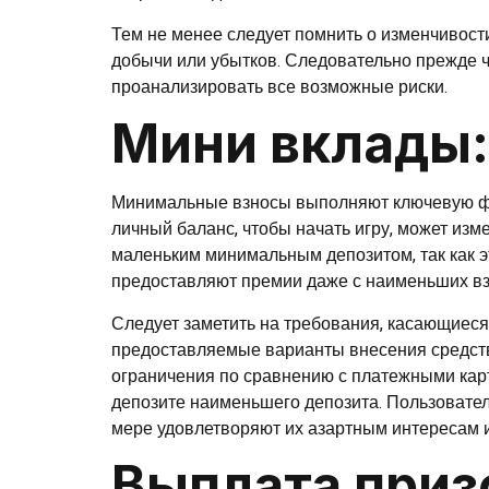
Тем не менее следует помнить о изменчивости
добычи или убытков. Следовательно прежде 
проанализировать все возможные риски.
Мини вклады:
Минимальные взносы выполняют ключевую фун
личный баланс, чтобы начать игру, может изм
маленьким минимальным депозитом, так как 
предоставляют премии даже с наименьших взн
Следует заметить на требования, касающиеся
предоставляемые варианты внесения средств
ограничения по сравнению с платежными карт
депозите наименьшего депозита. Пользовател
мере удовлетворяют их азартным интересам 
Выплата приз