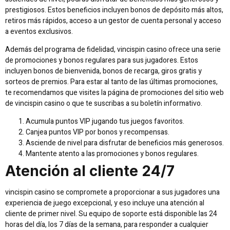
prestigiosos. Estos beneficios incluyen bonos de depósito más altos,
retiros más rápidos, acceso a un gestor de cuenta personal y acceso
a eventos exclusivos.
Además del programa de fidelidad, vincispin casino ofrece una serie
de promociones y bonos regulares para sus jugadores. Estos
incluyen bonos de bienvenida, bonos de recarga, giros gratis y
sorteos de premios. Para estar al tanto de las últimas promociones,
te recomendamos que visites la página de promociones del sitio web
de vincispin casino o que te suscribas a su boletín informativo.
Acumula puntos VIP jugando tus juegos favoritos.
Canjea puntos VIP por bonos y recompensas.
Asciende de nivel para disfrutar de beneficios más generosos.
Mantente atento a las promociones y bonos regulares.
Atención al cliente 24/7
vincispin casino se compromete a proporcionar a sus jugadores una
experiencia de juego excepcional, y eso incluye una atención al
cliente de primer nivel. Su equipo de soporte está disponible las 24
horas del día, los 7 días de la semana, para responder a cualquier