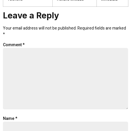
Leave a Reply
Your email address will not be published.
Required fields are marked
*
Comment
*
Name
*