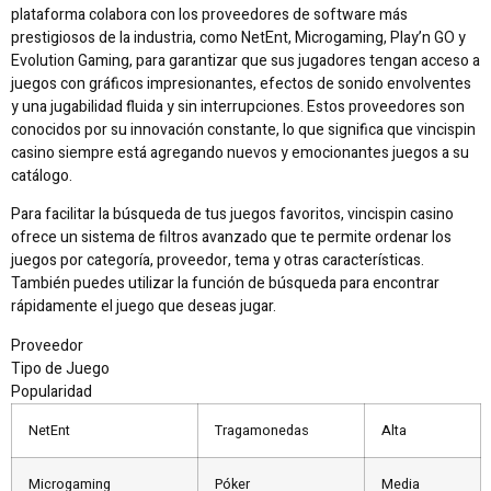
plataforma colabora con los proveedores de software más
prestigiosos de la industria, como NetEnt, Microgaming, Play’n GO y
Evolution Gaming, para garantizar que sus jugadores tengan acceso a
juegos con gráficos impresionantes, efectos de sonido envolventes
y una jugabilidad fluida y sin interrupciones. Estos proveedores son
conocidos por su innovación constante, lo que significa que vincispin
casino siempre está agregando nuevos y emocionantes juegos a su
catálogo.
Para facilitar la búsqueda de tus juegos favoritos, vincispin casino
ofrece un sistema de filtros avanzado que te permite ordenar los
juegos por categoría, proveedor, tema y otras características.
También puedes utilizar la función de búsqueda para encontrar
rápidamente el juego que deseas jugar.
Proveedor
Tipo de Juego
Popularidad
NetEnt
Tragamonedas
Alta
Microgaming
Póker
Media