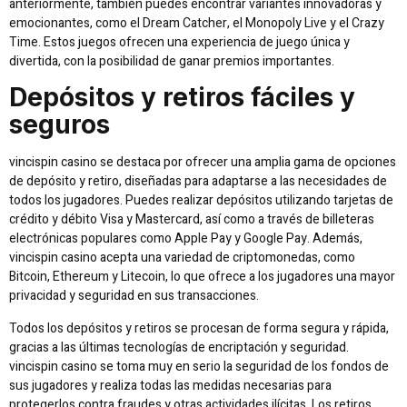
anteriormente, también puedes encontrar variantes innovadoras y
emocionantes, como el Dream Catcher, el Monopoly Live y el Crazy
Time. Estos juegos ofrecen una experiencia de juego única y
divertida, con la posibilidad de ganar premios importantes.
Depósitos y retiros fáciles y
seguros
vincispin casino se destaca por ofrecer una amplia gama de opciones
de depósito y retiro, diseñadas para adaptarse a las necesidades de
todos los jugadores. Puedes realizar depósitos utilizando tarjetas de
crédito y débito Visa y Mastercard, así como a través de billeteras
electrónicas populares como Apple Pay y Google Pay. Además,
vincispin casino acepta una variedad de criptomonedas, como
Bitcoin, Ethereum y Litecoin, lo que ofrece a los jugadores una mayor
privacidad y seguridad en sus transacciones.
Todos los depósitos y retiros se procesan de forma segura y rápida,
gracias a las últimas tecnologías de encriptación y seguridad.
vincispin casino se toma muy en serio la seguridad de los fondos de
sus jugadores y realiza todas las medidas necesarias para
protegerlos contra fraudes y otras actividades ilícitas. Los retiros