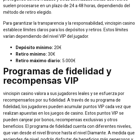
suelen procesarse en un plazo de 24 a 48 horas, dependiendo del
método de retiro elegido.
Para garantizar la transparencia y la responsabilidad, vincispin casino
establece límites claros para los depósitos y retiros. Estos límites
varían dependiendo del nivel VIP del jugador.
Depósito mínimo:
20€
Retiro mínimo:
30€
Retiro máximo diario:
5.000€
Programas de fidelidad y
recompensas VIP
vincispin casino valora a sus jugadores leales y se esfuerza por
recompensarlos por su fidelidad. A través de su programa de
fidelidad, los jugadores pueden acumular puntos VIP cada vez que
realizan apuestas en los juegos de casino. Estos puntos VIP se
pueden canjear por bonos, recompensas exclusivas y otros
beneficios. El programa de fidelidad cuenta con diferentes niveles,
que van desde el nivel Bronce hasta el nivel Diamante. A medida que
asciendes de nivel, podrás disfrutar de beneficios más generosos y