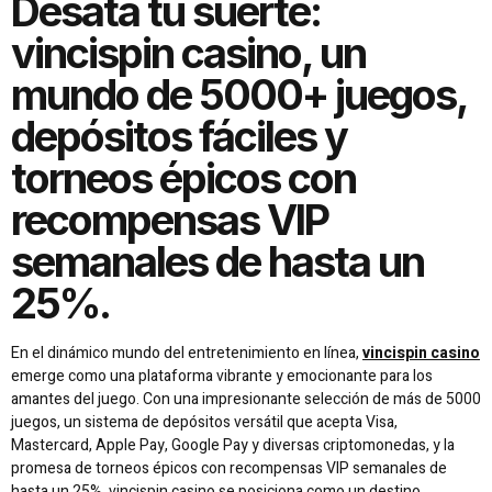
Desata tu suerte:
vincispin casino, un
mundo de 5000+ juegos,
depósitos fáciles y
torneos épicos con
recompensas VIP
semanales de hasta un
25%.
En el dinámico mundo del entretenimiento en línea,
vincispin casino
emerge como una plataforma vibrante y emocionante para los
amantes del juego. Con una impresionante selección de más de 5000
juegos, un sistema de depósitos versátil que acepta Visa,
Mastercard, Apple Pay, Google Pay y diversas criptomonedas, y la
promesa de torneos épicos con recompensas VIP semanales de
hasta un 25%, vincispin casino se posiciona como un destino