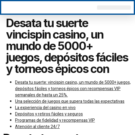
Why Choose Us
Contact Us
Desata tu suerte
vincispin casino, un
mundo de 5000+
juegos, depósitos fáciles
y torneos épicos con
Desata tu suerte: vincispin casino, un mundo de 5000+ juegos,
depósitos fáciles y torneos épicos con recompensas VIP
semanales de hasta un 25%.
Una selección de juegos que supera todas las expectativas
La experiencia del casino en vivo
Depósitos y retiros fáciles y seguros
Programas de fidelidad y recompensas VIP
Atención al cliente 24/7