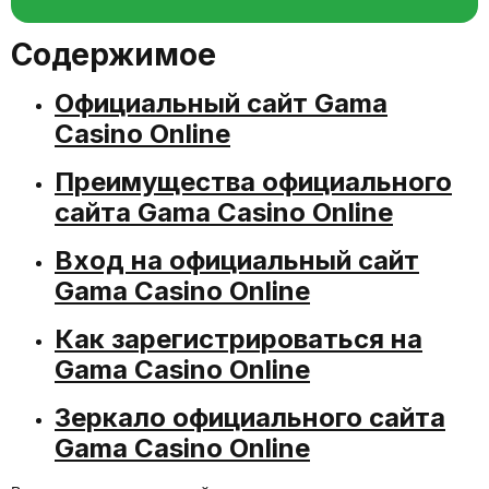
Содержимое
Официальный сайт Gama
Casino Online
Преимущества официального
сайта Gama Casino Online
Вход на официальный сайт
Gama Casino Online
Как зарегистрироваться на
Gama Casino Online
Зеркало официального сайта
Gama Casino Online