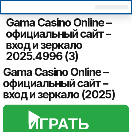
Why Choose Us
Contact Us
Gama Casino Online –
официальный сайт –
вход и зеркало
2025.4996 (3)
Gama Casino Online –
официальный сайт –
вход и зеркало (2025)
▶️
ИГРАТЬ