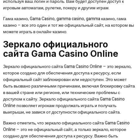
используя ваш логин и пароль. Вам будет доступен доступ к
игровым автоматам, рулетке, покеру и другим играм.
Гама казино, Gama Casino, gamma casino, gamma казино, гама
казино – все это один и тот же официальный сайт, на котором вы
можете играть в онлайн-казино.
Зеркало официального
сайта Gama Casino Online
Зеркало официального сайта Gama Casino Online – это зеркало,
которое создано для обеспечения доступа к ресурсу, если
официальный сайт заблокирован или недоступен. Это может
быть вызвано различными причинами, включая блокировку сайта
в вашей стране или регионе, или технические проблемы с
доступом к сайту. Зеркало официального сайта Gama Casino
Online позволяет игрокам продолжать играть и получать
выигрыши, не завися от доступности официального сайта.
Важно отметить, что зеркало официального сайта Gama Casino
Online – это не официальный сайт, а только зеркало, которое
создано для обеспечения доступа к ресурсу. Важно быть