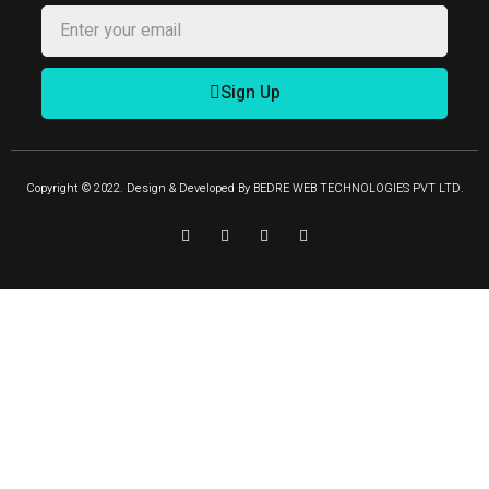
Sign Up
Copyright © 2022. Design & Developed By BEDRE WEB TECHNOLOGIES PVT LTD.