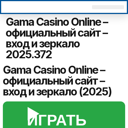
Why Choose Us
Contact Us
Gama Casino Online –
официальный сайт –
вход и зеркало
2025.372
Gama Casino Online –
официальный сайт –
вход и зеркало (2025)
▶️
ИГРАТЬ