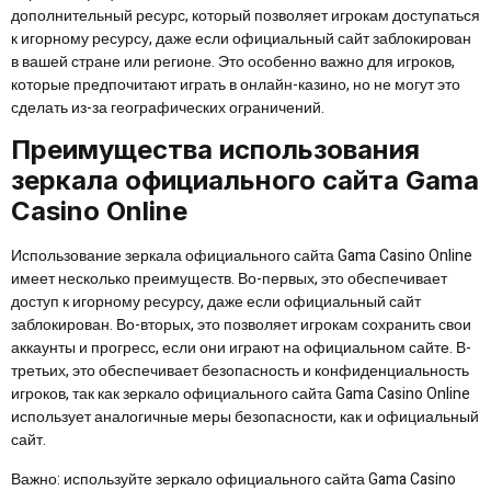
дополнительный ресурс, который позволяет игрокам доступаться
к игорному ресурсу, даже если официальный сайт заблокирован
в вашей стране или регионе. Это особенно важно для игроков,
которые предпочитают играть в онлайн-казино, но не могут это
сделать из-за географических ограничений.
Преимущества использования
зеркала официального сайта Gama
Casino Online
Использование зеркала официального сайта Gama Casino Online
имеет несколько преимуществ. Во-первых, это обеспечивает
доступ к игорному ресурсу, даже если официальный сайт
заблокирован. Во-вторых, это позволяет игрокам сохранить свои
аккаунты и прогресс, если они играют на официальном сайте. В-
третьих, это обеспечивает безопасность и конфиденциальность
игроков, так как зеркало официального сайта Gama Casino Online
использует аналогичные меры безопасности, как и официальный
сайт.
Важно: используйте зеркало официального сайта Gama Casino