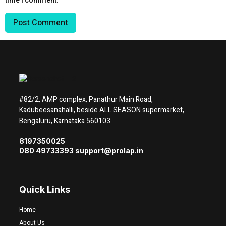
time I comment.
#82/2, AMP complex, Panathur Main Road,
Kadubeesanahalli, beside ALL SEASON supermarket,
Bengaluru, Karnataka 560103
8197350025
080 49733393 support@prolap.in
Quick Links
Home
About Us