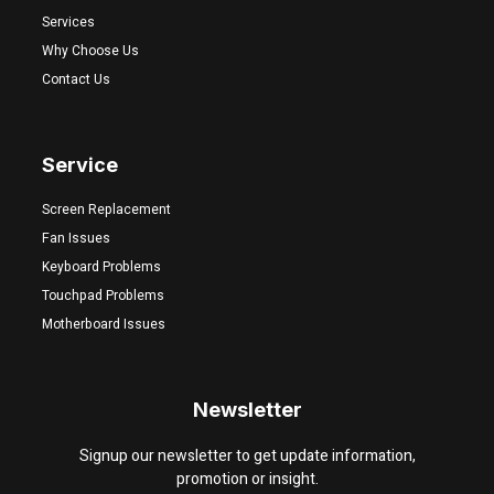
Services
Why Choose Us
Contact Us
Service
Screen Replacement
Fan Issues
Keyboard Problems
Touchpad Problems
Motherboard Issues
Newsletter
Signup our newsletter to get update information,
promotion or insight.