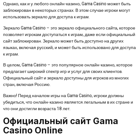
Однако, как и у любого онлайн-казино, Gama Casino может быть
заблокирован в некоторых странах. В этом случае игроки могут
использовать зеркало для доступа к играм.
Зеркало Gama Casino – это зеркало официального сайта, которое
позволяет игрокам доступаться к играм, даже если официальный
сайт заблокирован. Зеркало может быть доступно на других
языках, включая русский, и может быть использовано для доступа
к играм.
В целом, Gama Casino – это популярное онлайн-казино, которое
предлагает широкий спектр игр и услуг для своих клиентов.
Официальный сайт и зеркало доступны для игроков из многих
стран, включая Россию.
Важно! Перед началом игры на Gama Casino, игроки должны
убедиться, что онлайн-казино является легальным в их стране и
что они достигли возраста 18 лет.
Официальный сайт Gama
Casino Online