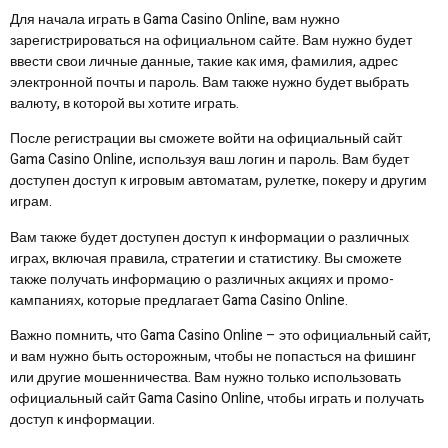
Для начала играть в Gama Casino Online, вам нужно
зарегистрироваться на официальном сайте. Вам нужно будет
ввести свои личные данные, такие как имя, фамилия, адрес
электронной почты и пароль. Вам также нужно будет выбрать
валюту, в которой вы хотите играть.
После регистрации вы сможете войти на официальный сайт
Gama Casino Online, используя ваш логин и пароль. Вам будет
доступен доступ к игровым автоматам, рулетке, покеру и другим
играм.
Вам также будет доступен доступ к информации о различных
играх, включая правила, стратегии и статистику. Вы сможете
также получать информацию о различных акциях и промо-
кампаниях, которые предлагает Gama Casino Online.
Важно помнить, что Gama Casino Online – это официальный сайт,
и вам нужно быть осторожным, чтобы не попасться на фишинг
или другие мошенничества. Вам нужно только использовать
официальный сайт Gama Casino Online, чтобы играть и получать
доступ к информации.