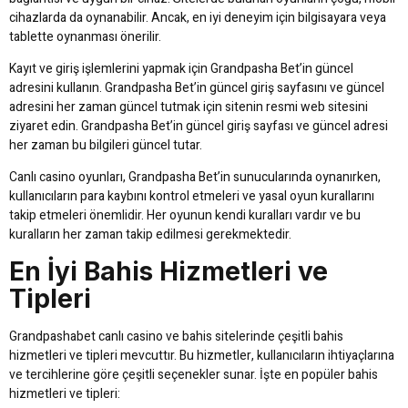
cihazlarda da oynanabilir. Ancak, en iyi deneyim için bilgisayara veya
tablette oynanması önerilir.
Kayıt ve giriş işlemlerini yapmak için Grandpasha Bet’in güncel
adresini kullanın. Grandpasha Bet’in güncel giriş sayfasını ve güncel
adresini her zaman güncel tutmak için sitenin resmi web sitesini
ziyaret edin. Grandpasha Bet’in güncel giriş sayfası ve güncel adresi
her zaman bu bilgileri güncel tutar.
Canlı casino oyunları, Grandpasha Bet’in sunucularında oynanırken,
kullanıcıların para kaybını kontrol etmeleri ve yasal oyun kurallarını
takip etmeleri önemlidir. Her oyunun kendi kuralları vardır ve bu
kuralların her zaman takip edilmesi gerekmektedir.
En İyi Bahis Hizmetleri ve
Tipleri
Grandpashabet canlı casino ve bahis sitelerinde çeşitli bahis
hizmetleri ve tipleri mevcuttır. Bu hizmetler, kullanıcıların ihtiyaçlarına
ve tercihlerine göre çeşitli seçenekler sunar. İşte en popüler bahis
hizmetleri ve tipleri: