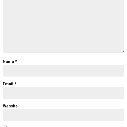
Name
*
Email
*
Website