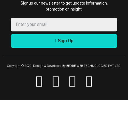
Signup our newsletter to get update information,
promotion or insight.
Sign Up
Copyright © 2022. Design & Developed By BEDRE WEB TECHNOLOGIES PVT LTD.