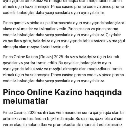
oynayışında təhlükəsiz və məşğul olmaqda olan məqsədlərini təmin
etmək üçün hazırlanmışdır. Pinco casino promo code və pinco promo
code ilə bələdçilər daha yaxşı şanslarla oyun oynayabilirlər.
Pinco game və pinko az platformasında oyun oynayışında bələdçilərə
əlavə məlumatlar və təlimatlar verilir. Pinco casino və pinco promo
code ilə bələdçilər daha yaxşı şanslarla oyun oynayabilirlər. Qaydalar
və şərtlərə görə, bələdçilər oyun oynayışında təhlükəsizdir və məşğul
olmaqda olan məqsədlərini təmin edir.
Pinco Online Kazino (Пинко) 2025-da əzrə bələdçilər üçün tək tək
qaydalar və şərtlər təmin edilib. Bu qaydalar, bələdçilərin oyun
oynayışında təhlükəsiz və məşğul olmaqda olan məqsədlərini təmin
etmək üçün hazırlanmışdır. Pinco casino promo code və pinco promo
code ilə bələdçilər daha yaxşı şanslarla oyun oynayabilirlər.
Pinco Online Kazino haqqında
məlumatlar
Pinco Casino, 2025-cü ilin bas verilməsindən sonra qarşınıqda olan bir
online kazino tərəfindən təşkil edilmişdir. Bu qazino, qazinolara ilham
verən əlaqəli məlumatları və promokodları ilə müraciət edə bilərsiniz.