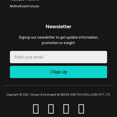
Motherboard Issues
Newsletter
Signup our newsletter to get update information,
promotion or insight.
Sign Up
Copyright © 2022. Design & Developed By BEDRE WEB TECHNOLOGIES PVT LTD.