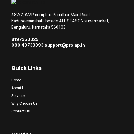
#82/2, AMP complex, Panathur Main Road,
Kadubeesanahalli, beside ALL SEASON supermarket,
Bengaluru, Karnataka 560103
8197350025
080 49733393 support@prolap.in
Quick Links
Home
About Us
Services
Why Choose Us
Contact Us