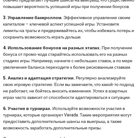
обычно предлагают лучшие шансы на выигрыш, что существенно
повышает вероятность успешной игры при получении бонусов.
3. Управление банкроллом.
Эффективное управление своим
капиталом – ключевой аспект успешной игры. Установите
лимиты на траты и придерживайтесь их, чтобы избежать потерь и
сохранить возможность играть дольше.
4. Использование бонусов на разных этапах.
При получении
бонуса от промо-кода старайтесь использовать его на разных
стадиях игры. Например, начните с небольших ставок, а по мере
увеличения баланса переходите к более рискованным ставкам.
5. Анализ и адаптация стратегии.
Регулярно анализируйте
свою игровую стратегию. Если вы замечаете, что какой-то подход
не работает, не бойтесь вносить изменения. Успех в азартных
играх часто зависит от способности адаптироваться к ситуации.
6. Участие в турнирах.
Используйте возможности участия в
турнирах, которые организует Vavada. Такие мероприятия могут
предоставить дополнительные шансы на выигрыш, а также
возможность заработать дополнительные призы.